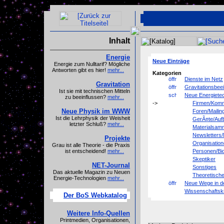
Inhalt
Energie
Neue Einträge
Energie zum Nulltarif? Mögliche
Antworten gibt es hier!
mehr...
Kategorien
Dienste im Netz
Gravitation
Gravitationsbee
Ist sie mit technischen Mitteln
Neue Energiete
zu beeinflussen?
mehr...
Firmen/Komm
Neue Physik im WWW
Foren/Mailing
Ist die Lehrphysik der Weisheit
GerÃ¤te/Auf
letzter Schluß?
mehr...
Materialsam
Newsletters
Projekte
Organisatione
Grau ist alle Theorie - die Praxis
Personen/Bio
ist entscheidend!
mehr...
Skeptiker
NET-Journal
Sonstiges
Das aktuelle Magazin zu Neuen
Theoretisch
Energie-Technologien
mehr...
Neue Wege in d
Wissenschaftskr
Der BoS Webkatalog
Weitere Info-Quellen
Printmedien, Organisationen,