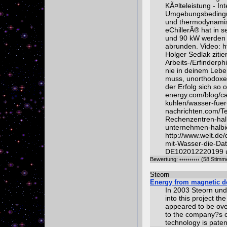
KÃ¤lteleistung - I
Umgebungsbedingung
und thermodynamisc
eChillerÂ® hat in s
und 90 kW werden k
abrunden. Video: 
Holger Sedlak zitie
Arbeits-/Erfinderp
nie in deinem Lebe
muss, unorthodoxe
der Erfolg sich so od
energy.com/blog/cat
kuhlen/wasser-fuer
nachrichten.com/Te
Rechenzentren-halb
unternehmen-halbie
http://www.welt.de
mit-Wasser-die-Dat
DE102012220199 
Bewertung:
(58 Stimm
Steorn
Energy from magnetic d
In 2003 Steorn unde
into this project t
appeared to be ove
to the company?s c
technology is pate