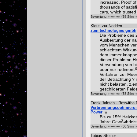
increased. Proof o
thousands of satisf
cars, which truste
Bewertung:
(58 Stimm
Klaus zur Nedden
z.en technologies gmbh
Die Probleme des 
Ausbeutung der na
vom Menschen veru
schlechtem Wirkun
dem immer knapper
dieser Probleme He
Verwendung von biol
oder nur rudiment
Verfahren zur Mee
der Betrachtung ?
nicht belasten. z.e
geschilderten Feld
Bewertung:
(58 Stimm
Frank Jaksch - Roswitha
Verbrennungsoptimierung
Power
Bis zu 15% Heizkos
Jahre GewÃ¤hrleis
Bewertung:
(58 Stimm
Tobias Steiner