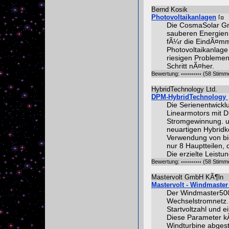
Bernd Kosik
Photovoltaikanlagen
Die CosmaSolar Gm
sauberen Energien
fÃ¼r die EindÃ¤mmu
Photovoltaikanlage
riesigen Problemen
Schritt nÃ¤her.
Bewertung:
(58 Stimm
HybridTechnology Ltd.
DPM-HybridTechnology
Die Serienentwickl
Linearmotors mit D
Stromgewinnung. ur
neuartigen Hybridk
Verwendung von bio
nur 8 Hauptteilen,
Die erzielte Leistu
Bewertung:
(58 Stimm
Mastervolt GmbH KÃ¶ln
Mastervolt - Windmaster
Der Windmaster500 
Wechselstromnetz. D
Startvoltzahl und 
Diese Parameter k
Windturbine abges