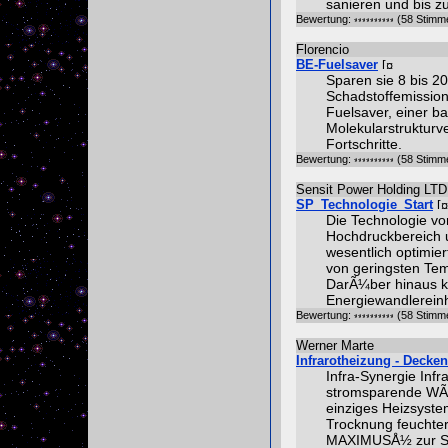
sanieren und bis z
Bewertung:
(58 Stimm
Florencio
BE-Fuelsaver
Sparen sie 8 bis 2
Schadstoffemission
Fuelsaver, einer 
Molekularstrukturv
Fortschritte.
Bewertung:
(58 Stimm
Sensit Power Holding LT
SP_Technologie_Start
Die Technologie vo
Hochdruckbereich u
wesentlich optimier
von geringsten Te
DarÃ¼ber hinaus ka
Energiewandlereinh
Bewertung:
(58 Stimm
Werner Marte
Infrarotheizung - Deck
Infra-Synergie In
stromsparende WÃ¤
einziges Heizsyst
Trocknung feuchter
MAXIMUSÅ½ zur St