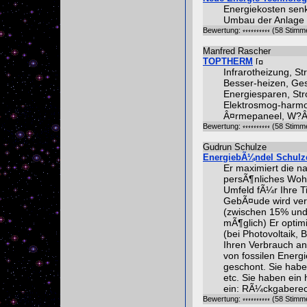
Energiekosten senk
Umbau der Anlage
Bewertung:
(58 Stimm
Manfred Rascher
TOPTHERM
Infrarotheizung, S
Besser-heizen, Ges
Energiesparen, Str
Elektrosmog-harmon
Â¤rmepaneel, W?Â
Bewertung:
(58 Stimm
Gudrun Schulze
EnergiebÃ¼ndel Schulz
Er maximiert die n
persÃ¶nliches Wohl
Umfeld fÃ¼r Ihre Ti
GebÃ¤ude wird ver
(zwischen 15% und
mÃ¶glich) Er optimi
(bei Photovoltaik, 
Ihren Verbrauch an
von fossilen Energ
geschont. Sie habe
etc. Sie haben ein
ein: RÃ¼ckgaberec
Bewertung:
(58 Stimm