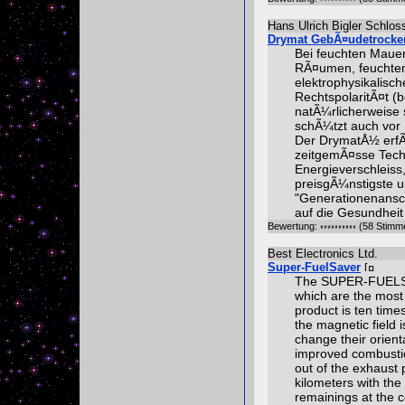
Hans Ulrich Bigler Schlo
Drymat GebÃ¤udetrocke
Bei feuchten Mauer
RÃ¤umen, feuchten 
elektrophysikalisc
RechtspolaritÃ¤t (b
natÃ¼rlicherweise 
schÃ¼tzt auch vor
Der DrymatÅ½ erfÃ
zeitgemÃ¤sse Tech
Energieverschleiss
preisgÃ¼nstigste un
"Generationenansch
auf die Gesundheit
Bewertung:
(58 Stimm
Best Electronics Ltd.
Super-FuelSaver
The SUPER-FUELSAV
which are the most
product is ten time
the magnetic field 
change their orient
improved combusti
out of the exhaust
kilometers with the
remainings at the 