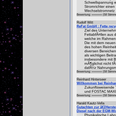
Schwellspannung er
Stromrichter eine
Wechselstromnetz l
Bewertung:
(58 Stimm
Rudolf Witt
ReFat GmbH : Fette rec
Ziel des Unternehm
FettabfÃ¤llen aus
welche im Rahmen
Die mit dem neuen
des hohen Reinheit
diversen Bereichen
als wichtigen Beit
insbesondere mit B
mÃ¶glichst nicht f
dafÃ¼r Nahrungsmi
Bewertung:
(58 Stimm
Reinhard Hinterseer
Willkommen bei Reinhar
Zukunftsweisende T
und FOSTAC MA
Bewertung:
(58 Stimm
Harald Kautz-Vella
Gutachten zur â€žHerste
Diesel nach der EGM-Wi
Physikalische Labo