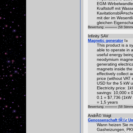
EGM-Wirbelwandler
Kraftstoff mit Wass
KavitationsblÃ¤sch
mit der im Wesent
gleichen Eigenscha
Bewertung:
(58 Stimm
Infinity SAV
Magnetic generator
This product is a s
able to operate in
useful energy bei
neodymium magnets a
generating electric
magnets inside the
effectively collect
price (without VAT 
USD for the 5 kW u
Electricity price:
savings: 10,000 x 0
0.1 = $7,736 (1kW 
= 1,5 years
Bewertung:
(58 Stimm
AndrÃ© Voigt
Genossenschaft fÃ¼r U
Wann heizen Sie mi
Gasheizungen, PKW,