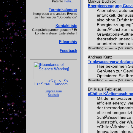
Markus Budniok
Patente
mehr...
Energieerzeugung Gravi
Terminkalender
Alternative, auton
Kongresse und andere Events
entwickelt, der auss
zu Themen der "Borderlands"
also ohne Zufuhr f
Energieerzeugung"
Kontaktliste
demnÃ¤chst zur ind
Gesprächspartner gesucht? Er
könnte in dieser Liste stehen!
Gravitations-Auftri
theoretisch unendl
Filearchiv
ununterbrochen und
Bewertung:
(58 Stimm
Feedback
Andreas Kunz
Trinkwasserverwirbelun
Hier bekommen Sie
GerÃ¤ten zur Gewin
Optimieren Sie Ihr
Bewertung:
(58 Stimm
Dr. Klaus Feix et.al.
Impressum
eChiller-KÃ¤ltemaschine
Statistik
Mit der innovative
efficient energy, 
der thermodynamisc
effizient umgesetzt
SchlÃ¼ssel hierzu i
Kunststoff), der Wa
eChillerÂ® sind: -
Innovatives Integr