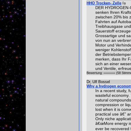
HHO Trocken- Zelle
DER HYDROGEN-G
senken Ihren Kraft
zwischen 20% bis z
Fahrten auf Autob
Treibhausgase und 
Sauerstoff erzeuge
Grossartige und sa
von nun an verbren
Motor und Verhind
weniger Kohlenstof
der Betriebstemper
merken, dass Ihr Fa
sich an einer wese
und Ventile, erfreu
Bewertung:
(58 Stimm
Dr, Ulf Bossel
Why a hydrogen econom
In a recent study, 
wasteful economy. 
natural compounds 
compression or liqu
lost when it is conv
practical use â€” a
Only niche applica
â€œMore energy is
ever be recovered 