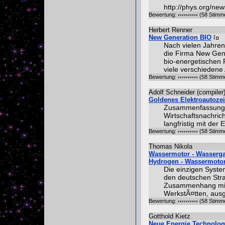
http://phys.org/n
Bewertung:
(58 Stimm
Herbert Renner
New Generation BIO
Nach vielen Jahren
die Firma New Gene
bio-energetischen 
viele verschieden
Bewertung:
(58 Stimm
Adolf Schneider (compiler
Goldenes Elektroautozeit
Zusammenfassung e
Wirtschaftsnachric
langfristig mit der
Bewertung:
(58 Stimm
Thomas Nikola
Wassermotor - Wassergas
Hydrogen - Wassermotor
Die einzigen Syste
den deutschen Str
Zusammenhang mit 
WerkstÃ¤tten, ausg
Bewertung:
(58 Stimm
Gotthold Kietz
Neue Energie Technolog