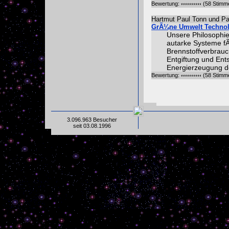
Bewertung:
(58 Stimm
Hartmut Paul Tonn und Pa
GrÃ¼ne Umwelt Technol
Unsere Philosophie
autarke Systeme f
Brennstoffverbrau
Entgiftung und Ent
Energierzeugung 
Bewertung:
(58 Stimm
3.096.963 Besucher
seit 03.08.1996