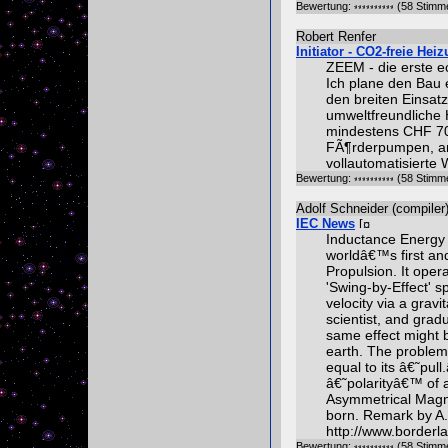
Bewertung:
(58 Stimm
Robert Renfer
Initiator - CO2-freie Hei
ZEEM - die erste e
Ich plane den Bau e
den breiten Einsatz
umweltfreundliche H
mindestens CHF 70
FÃ¶rderpumpen, an
vollautomatisierte
Bewertung:
(58 Stimm
Adolf Schneider (compiler
IEC News
Inductance Energy 
worldâ€™s first an
Propulsion. It oper
'Swing-by-Effect' 
velocity via a gravi
scientist, and gra
same effect might 
earth. The proble
equal to its â€˜pul
â€˜polarityâ€™ of 
Asymmetrical Magne
born. Remark by A. 
http://www.border
Bewertung:
(58 Stimm