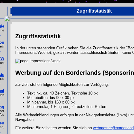
Zugriffsstatistik
ie
che
.
Zugriffsstatistik
ion
eln
In der unten stehenden Grafik sehen Sie die Zugriffsstatisik der "Bo
.
Impressions/Woche), gezählt werden ausschliesslich Seiten, keine G
WW
eit
.
Werbung auf den Borderlands (Sponsorin
kte
xis
.
Zur Zeit stehen folgende Möglichkeiten zur Verfügung:
al
Textlink, ca. 40 Zeichen, Texthöhe 10 px
uen
Microbutton, bis 90 x 30 px
.
Minibanner, bis 160 x 80 px
Miniformular, 1 Eingabe-, 2 Textzeilen, Button
og
der
Alle Werbeeinblendungen erfolgen in der Navigationsleiste (links)
unt
fos
Navigation.
len
en,
Für weitere Einzelheiten wenden Sie sich an
webmaster@borderland
.