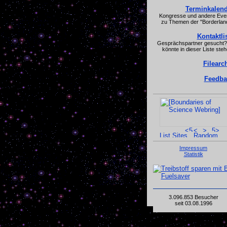
Terminkalend
Kongresse und andere Eve
zu Themen der "Borderlan
Kontaktli
Gesprächspartner gesucht?
könnte in dieser Liste steh
Filearc
Feedba
Impressum
Statistik
3.096.853 Besucher
seit 03.08.1996