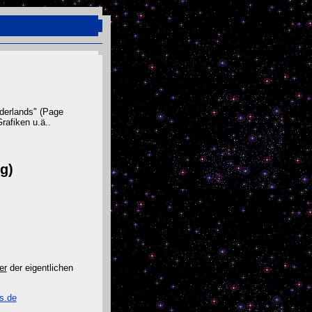
rderlands" (Page
rafiken u.ä..
g)
er
der eigentlichen
s.de