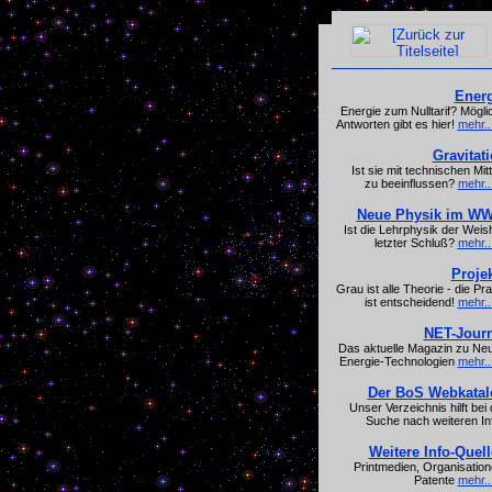
Energ
Energie zum Nulltarif? Mögli
Antworten gibt es hier!
mehr..
Gravitat
Ist sie mit technischen Mitt
zu beeinflussen?
mehr..
Neue Physik im W
Ist die Lehrphysik der Weish
letzter Schluß?
mehr..
Proje
Grau ist alle Theorie - die Pra
ist entscheidend!
mehr..
NET-Journ
Das aktuelle Magazin zu Ne
Energie-Technologien
mehr..
Der BoS Webkatal
Unser Verzeichnis hilft bei 
Suche nach weiteren In
Weitere Info-Quel
Printmedien, Organisation
Patente
mehr..