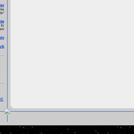
er
nts
ds"
ste
 Er
en!
hiv
ck