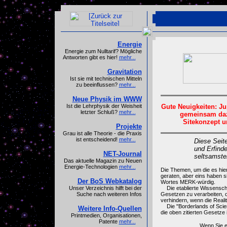
Energie
Energie zum Nulltarif? Mögliche
Antworten gibt es hier!
mehr...
Gravitation
Ist sie mit technischen Mitteln
zu beeinflussen?
mehr...
Neue Physik im WWW
Gute Neuigkeiten: Ju
Ist die Lehrphysik der Weisheit
letzter Schluß?
mehr...
gemeinsam dazu
Sitekonzept u
Projekte
Grau ist alle Theorie - die Praxis
ist entscheidend!
mehr...
Diese Seit
und Erfinde
NET-Journal
seltsamste
Das aktuelle Magazin zu Neuen
Energie-Technologien
mehr...
Die Themen, um die es hier g
geraten, aber eins haben 
Der BoS Webkatalog
Wortes MERK-würdig.
Unser Verzeichnis hilft bei der
Die etablierte Wissenscha
Suche nach weiteren Infos
Gesetzen zu verarbeiten, d
verhindern, wenn die Reali
Die "Borderlands of Scien
Weitere Info-Quellen
die oben zitierten Gesetze 
Printmedien, Organisationen,
Patente
mehr...
Wenn Sie e