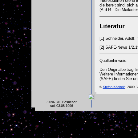
Interessierten stehe
die bereit sind, sich 
(A.d.R.: Die Mailadre
Literatur
[1]
Schneider, Adolf: 
[2]
SAFE-News 1/2.19
Quellenhinweis:
Den Originalbeitrag f
Weitere Informationen
(SAFE) finden Sie un
©
Stefan Kächele
, 2000. 
3.096.316 Besucher
seit 03.08.1996