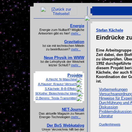
Energie
Energie zum Nulltarif? Mögliche
Stefan Kächele
Antworten gibt es hier!
mehr...
Eindrücke zu
Gravitation
Ist sie mit technischen Mitteln
zu beeinflussen?
mehr...
Eine Arbeitsgruppe
Zeit dabei, den Bie
Neue Physik im WWW
zu überprüfen. Über
Ist die Lehrphysik der Weisheit
1992 durchgeführte
letzter Schluß?
mehr...
diesem Projekt beri
Kächele, der auch f
Projekte
Koordination der G
A.Hecht: N-Maschine
ist.
A.Hauser: Krausz-Versuch
S.Kächele: B-B-Effekt.
Vorbemerkungen
W.Kothe: Biotechnische Ideen
Versuchsanordnun
Hinweise für Exper
O.Berens: Tesla-Transmitter
Durchführung und A
Diskussion
NET-Journal
Problemdiskussion
Das aktuelle Magazin zu Neuen
Literatur
Energie-Technologien
mehr...
Quellenhinweis
Der BoS Webkatalog
Unser Verzeichnis hilft bei der