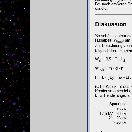
Bei noch größeren Sp
erzielen.
Diskussion
So schön sichtbar die
Hubarbeit (W
) am 
hub
Zur Berechnung von
folgende Formeln ben
W
= 0,5 · C · U
el
2
W
= m · g · h
hub
h = L · ( L
+ a
- L) /
2
2
(C für Kapazität des
Kondensatorpendels, 
L für Pendellänge, a 
Spannung
15 kV
17,5 kV - 23 kV
21 - 26 kV
> 26 kV