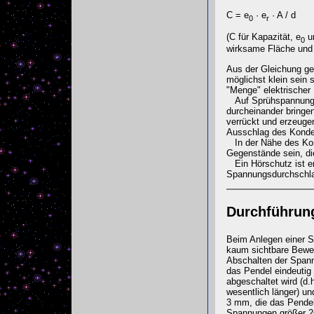
C = e
· e
· A / d
0
r
(C für Kapazität, e
u
0
wirksame Fläche und 
Aus der Gleichung geh
möglichst klein sein 
"Menge" elektrischer
Auf Sprühspannungen
durcheinander bringen
verrückt und erzeugen
Ausschlag des Konde
In der Nähe des Kond
Gegenstände sein, di
Ein Hörschutz ist em
Spannungsdurchschlag
Durchführun
Beim Anlegen einer S
kaum sichtbare Beweg
Abschalten der Spann
das Pendel eindeutig
abgeschaltet wird (d.
wesentlich länger) un
3 mm, die das Pendel
Spannungen größer 26 