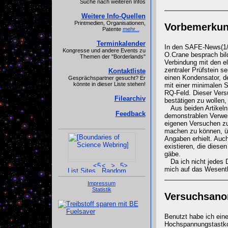
Suche nach weiteren Infos
Weitere Info-Quellen
Printmedien, Organisationen,
Vorbemerku
Patente
mehr...
Terminkalender
In den SAFE-News(1/2.
Kongresse und andere Events zu
O.Crane besprach bild
Themen der "Borderlands"
Verbindung mit den e
zentraler Prüfstein s
Kontaktliste
einen Kondensator, d
Gesprächspartner gesucht? Er
könnte in dieser Liste stehen!
mit einer minimalen S
RQ-Feld. Dieser Vers
Filearchiv
bestätigen zu wollen
Aus beiden Artikeln 
Feedback
demonstrablen Verwert
eigenen Versuchen zu
machen zu können, übe
Angaben erhielt. Auch
existieren, die diese
gäbe.
Da ich nicht jedes D
mich auf das Wesentl
Impressum
Statistik
Versuchsano
Benutzt habe ich ei
Hochspannungstastkopf