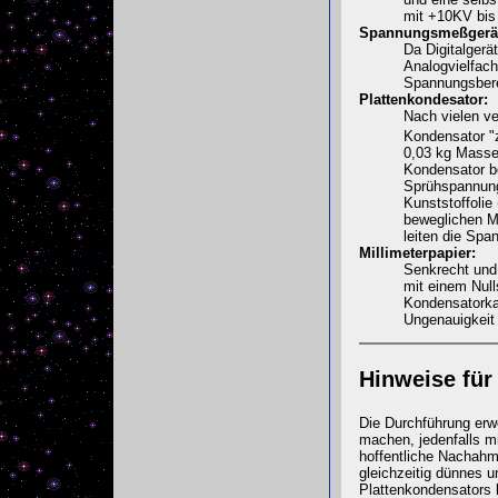
mit +10KV bis
Spannungsmeßgerä
Da Digitalgerä
Analogvielfac
Spannungsbere
Plattenkondesator:
Nach vielen ve
Kondensator "
0,03 kg Masse
Kondensator b
Sprühspannunge
Kunststoffolie
beweglichen Me
leiten die Sp
Millimeterpapier:
Senkrecht und 
mit einem Null
Kondensatorkan
Ungenauigkeit 
Hinweise für
Die Durchführung erwe
machen, jedenfalls mi
hoffentliche Nachahmer
gleichzeitig dünnes u
Plattenkondensators l