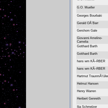
G.O. Mueller
Georges Bourbaki
Gerald OÂ´Barr
Gershom Gale
Giovanni Amelino-
Camelia
Gotthard Barth
Gotthard Barth
hans wm KÃ–RBER
hans wm KÃ–RBER
Hartmut TraunmÃ¼ll
Helmut Hansen
Henry Warren
Heribert Genreith
Ilja Schmelzer