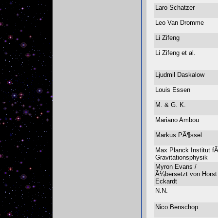
Laro Schatzer
Leo Van Dromme
Li Zifeng
Li Zifeng et al.
Ljudmil Daskalow
Louis Essen
M. & G. K.
Mariano Ambou
Markus PÃ¶ssel
Max Planck Institut f
Gravitationsphysik
Myron Evans /
Ã¼bersetzt von Horst
Eckardt
N.N.
Nico Benschop