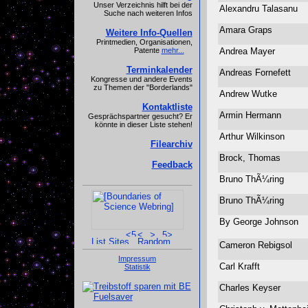
Unser Verzeichnis hilft bei der
Alexandru Talasanu
Suche nach weiteren Infos
Amara Graps
Weitere Info-Quellen
Printmedien, Organisationen,
Andrea Mayer
Patente
mehr...
Terminkalender
Andreas Fornefett
Kongresse und andere Events
zu Themen der "Borderlands"
Andrew Wutke
Kontaktliste
Armin Hermann
Gesprächspartner gesucht? Er
könnte in dieser Liste stehen!
Arthur Wilkinson
Filearchiv
Brock, Thomas
Feedback
Bruno ThÃ¼ring
Bruno ThÃ¼ring
By George Johnson
Cameron Rebigsol
Impressum
Carl Krafft
Statistik
Charles Keyser