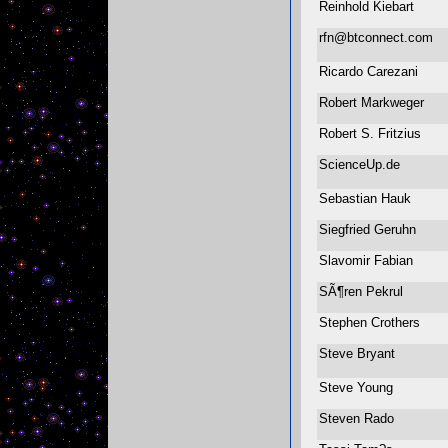
Reinhold Kiebart
rfn@btconnect.com
Ricardo Carezani
Robert Markweger
Robert S. Fritzius
ScienceUp.de
Sebastian Hauk
Siegfried Geruhn
Slavomir Fabian
SÃ¶ren Pekrul
Stephen Crothers
Steve Bryant
Steve Young
Steven Rado