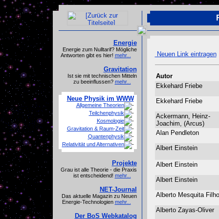
Energie
Energie zum Nulltarif? Mögliche
Neuen Link eintragen
Antworten gibt es hier!
mehr...
Gravitation
Autor
Ist sie mit technischen Mitteln
zu beeinflussen?
mehr...
Ekkehard Friebe
Neue Physik im WWW
Ekkehard Friebe
Allgemeine Theorien
Teilchenphysik
Ackermann, Heinz-
Kosmologie
Joachim, (Arcus)
Gravitation & Raum-Zeit
Alan Pendleton
Quantenphysik
Relativität und Alternativen
Albert Einstein
Projekte
Albert Einstein
Grau ist alle Theorie - die Praxis
ist entscheidend!
mehr...
Albert Einstein
NET-Journal
Alberto Mesquita Fil
Das aktuelle Magazin zu Neuen
Energie-Technologien
mehr...
Alberto Zayas-Oliver
Der BoS Webkatalog