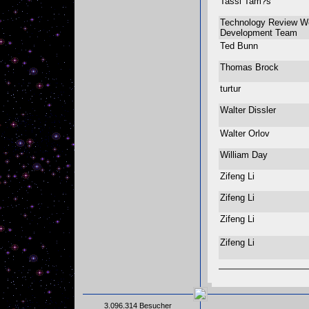
Tassi Tam?s
Technology Review W
Development Team
Ted Bunn
Thomas Brock
turtur
Walter Dissler
Walter Orlov
William Day
Zifeng Li
Zifeng Li
Zifeng Li
Zifeng Li
3.096.314 Besucher