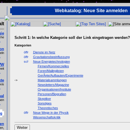
Webkatalog: Neue Site anmelden
lt
ie
Schritt 1: In welche Kategorie soll der Link eingetragen werden?
che
.
Kategorien
ion
Dienste im Netz
eln
.
Gravitationsbeeinflussung
Neue Energietechnologien
WW
Firmen/Kommerzielles
eit
Foren/Mailinglisten
.
GerÃ¤te/Aufbauten/Experimente
kte
Materialsammlungen
xis
Newsletters/Magazine
.
Organisationen/Institute
Personen/Biografien
al
Skeptiker
uen
.
Sonstiges
Theoretisches
Neue Wege in der Physik
og
Wissenschaftskritik
len
en,