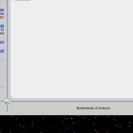
.
er
nts
ds"
ste
 Er
en!
hiv
ck
Borderlands of Science