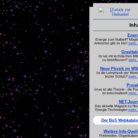
Inha
Energ
Energie zum Nulltarif? Mögli
Antworten gibt es hier!
mehr..
Gravitat
Ist sie mit technischen Mitt
zu beeinflussen?
mehr..
Neue Physik im W
Ist die Lehrphysik der Weish
letzter Schluß?
mehr..
Proje
Grau ist alle Theorie - die Pra
ist entscheidend!
mehr..
NET-Journ
Das aktuelle Magazin zu Ne
Energie-Technologien
mehr..
Der BoS Webkatal
Weitere Info-Quel
Printmedien, Organisation