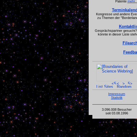
Patente
mehr..
Terminkalend
Kongresse und andere Eve
zu Themen der "Borderlan
Kontaktli
Gesprächspartner gesucht?
könnte in dieser Liste steh
Filearc
Feedba
Impressum
Statistik
3.096.008 Besucher
seit 03.08.1996