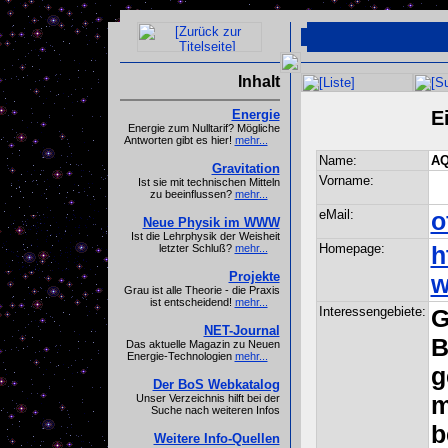
Inhalt
E
Energie
Energie zum Nulltarif? Mögliche
Antworten gibt es hier!
mehr...
Name:
A
Gravitation
Vorname:
Ist sie mit technischen Mitteln
zu beeinflussen?
mehr...
eMail:
o
Neue Physik im WWW
Ist die Lehrphysik der Weisheit
Homepage:
h
letzter Schluß?
mehr...
Projekte
w
Grau ist alle Theorie - die Praxis
ist entscheidend!
mehr...
Interessengebiete:
G
NET-Journal
B
Das aktuelle Magazin zu Neuen
Energie-Technologien
mehr...
g
Der BoS Webkatalog
m
Unser Verzeichnis hilft bei der
Suche nach weiteren Infos
b
Weitere Info-Quellen