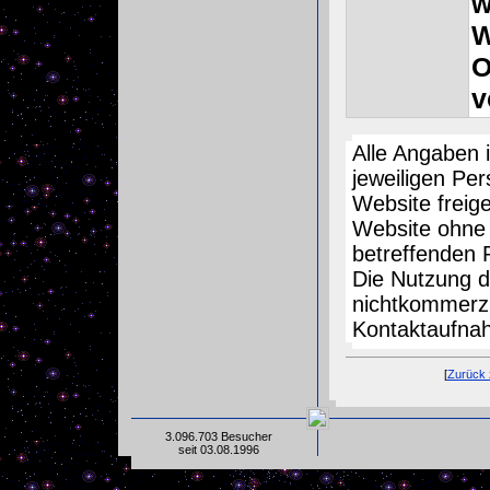
w
W
O
v
Alle Angaben 
jeweiligen Per
Website freig
Website ohne s
betreffenden P
Die Nutzung d
nichtkommerzi
Kontaktaufnah
[
Zurück 
3.096.703 Besucher
seit 03.08.1996