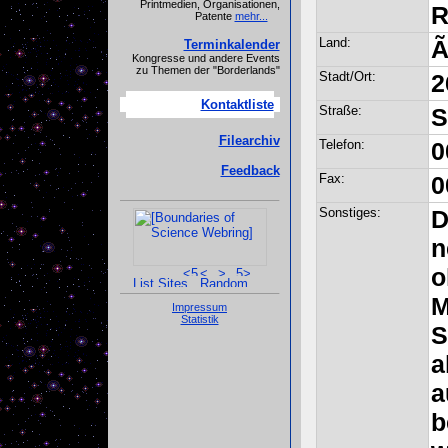
Printmedien, Organisationen,
R
Patente
mehr...
Land:
Ã
Terminkalender
Kongresse und andere Events
zu Themen der "Borderlands"
Stadt/Ort:
2
Kontaktliste
Straße:
S
Filearchiv
Telefon:
0
Feedback
Fax:
0
Sonstiges:
D
n
o
M
Impressum
Statistik
S
a
a
b