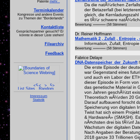
Patente
mehr...
Da die natÃ¼rlichen Zerfall
der Betazerfall (bei letzter
Terminkalender
gleich, die Kernladungszahl 
Kongresse und andere Events
zu Themen der "Borderlands"
es fÃ¼r schwere natÃ¼rlich
Bewertung:
(58 Stimmen)
Kontaktliste
Gesprächspartner gesucht? Er
Dr. Reiner Hoffmann
könnte in dieser Liste stehen!
Mathematik 2 , Zufall , Entropie ,
Information, Zufall, Entropi
Filearchiv
Bewertung:
(58 Stimmen)
Feedback
Fabrice Delaye
DNA-Datenspeicher_der_Zukunft
Die erste Episode der deuts
war Gegenstand eines futur
und auch ein Labor der ETH
dieser Episode in Form von
das genetische Material in 
von Jahren geschÃ¼tzt exist
Impressum
Theoretisch wÃ¼rden 20 Gra
Statistik
Darauf aufbauend forscht d
Speicherung von digitalen 
Twist hat sich einem Projek
& HardwareÂ» (SMASH). Es z
nÃ¤chsten drei bis fÃ¼nf 
Wachstum der digitalen Date
Nach Angaben der Beratungs
2018 ganze 33 Trillionen Gi