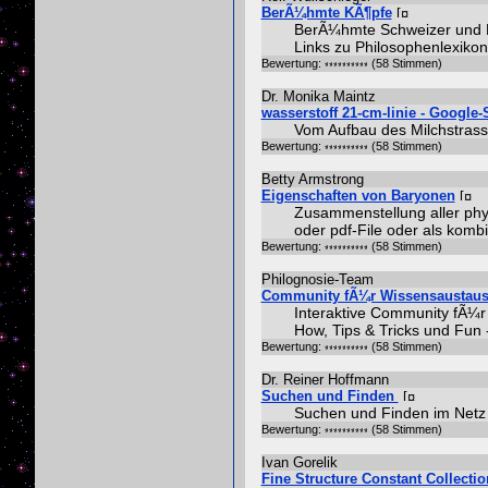
BerÃ¼hmte KÃ¶pfe
BerÃ¼hmte Schweizer und No
Links zu Philosophenlexiko
Bewertung:
(58 Stimmen)
Dr. Monika Maintz
wasserstoff 21-cm-linie - Google
Vom Aufbau des Milchstra
Bewertung:
(58 Stimmen)
Betty Armstrong
Eigenschaften von Baryonen
Zusammenstellung aller phy
oder pdf-File oder als komb
Bewertung:
(58 Stimmen)
Philognosie-Team
Community fÃ¼r Wissensaustaus
Interaktive Community fÃ¼r 
How, Tips & Tricks und Fun
Bewertung:
(58 Stimmen)
Dr. Reiner Hoffmann
Suchen und Finden
Suchen und Finden im Net
Bewertung:
(58 Stimmen)
Ivan Gorelik
Fine Structure Constant Collectio