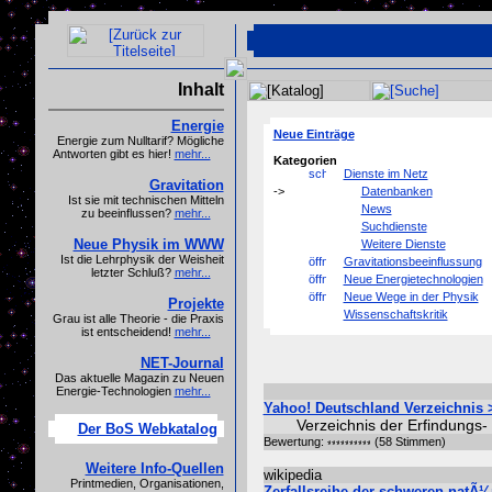
Inhalt
Energie
Neue Einträge
Energie zum Nulltarif? Mögliche
Antworten gibt es hier!
mehr...
Kategorien
Dienste im Netz
Gravitation
Datenbanken
Ist sie mit technischen Mitteln
News
zu beeinflussen?
mehr...
Suchdienste
Neue Physik im WWW
Weitere Dienste
Ist die Lehrphysik der Weisheit
Gravitationsbeeinflussung
letzter Schluß?
mehr...
Neue Energietechnologien
Neue Wege in der Physik
Projekte
Wissenschaftskritik
Grau ist alle Theorie - die Praxis
ist entscheidend!
mehr...
NET-Journal
Das aktuelle Magazin zu Neuen
Energie-Technologien
mehr...
Yahoo! Deutschland Verzeichnis 
Verzeichnis der Erfindungs
Der BoS Webkatalog
Bewertung:
(58 Stimmen)
Weitere Info-Quellen
wikipedia
Printmedien, Organisationen,
Zerfallsreihe der schweren natÃ¼