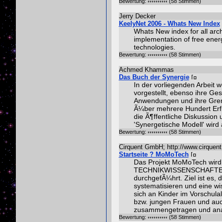
Bewertung:
(58 Stimmen)
Jerry Decker
KeelyNet 2006 - Whats New Index
Whats New index for all arc
implementation of free energy
technologies.
Bewertung:
(58 Stimmen)
Achmed Khammas
Das Buch der Synergie
In der vorliegenden Arbeit
vorgestellt, ebenso ihre Ge
Anwendungen und ihre Grenz
Ã¼ber mehrere Hundert Erfi
die Ã¶ffentliche Diskussion
'Synergetische Modell' wird 
Bewertung:
(58 Stimmen)
Cirquent GmbH; http://www.cirquen
Startseite ? MoMoTech
Das Projekt MoMoTech wi
TECHNIKWISSENSCHAFTEN, de
durchgefÃ¼hrt. Ziel ist es, 
systematisieren und eine w
sich an Kinder im Vorschul
bzw. jungen Frauen und au
zusammengetragen und anal
Bewertung:
(58 Stimmen)