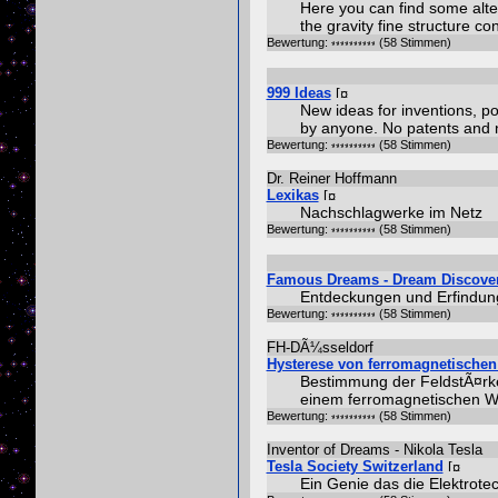
Here you can find some alter
the gravity fine structure co
Bewertung:
(58 Stimmen)
999 Ideas
New ideas for inventions, po
by anyone. No patents and
Bewertung:
(58 Stimmen)
Dr. Reiner Hoffmann
Lexikas
Nachschlagwerke im Netz
Bewertung:
(58 Stimmen)
Famous Dreams - Dream Discover
Entdeckungen und Erfindun
Bewertung:
(58 Stimmen)
FH-DÃ¼sseldorf
Hysterese von ferromagnetischen
Bestimmung der FeldstÃ¤rke 
einem ferromagnetischen W
Bewertung:
(58 Stimmen)
Inventor of Dreams - Nikola Tesla
Tesla Society Switzerland
Ein Genie das die Elektrotec