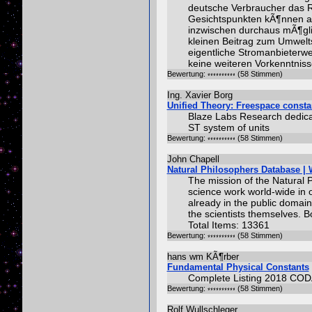
deutsche Verbraucher das R
Gesichtspunkten kÃ¶nnen a
inzwischen durchaus mÃ¶gli
kleinen Beitrag zum Umwelts
eigentliche Stromanbieterwe
keine weiteren Vorkenntniss
Bewertung:
(58 Stimmen)
Ing. Xavier Borg
Unified Theory: Freespace consta
Blaze Labs Research dedicat
ST system of units
Bewertung:
(58 Stimmen)
John Chapell
Natural Philosophers Database | 
The mission of the Natural P
science work world-wide in on
already in the public domain
the scientists themselves. 
Total Items: 13361
Bewertung:
(58 Stimmen)
hans wm KÃ¶rber
Fundamental Physical Constants
Complete Listing 2018 CODA
Bewertung:
(58 Stimmen)
Rolf Wullschleger