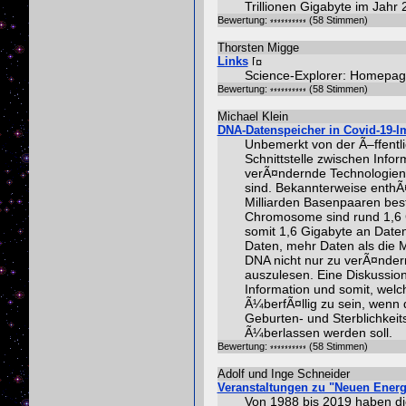
Trillionen Gigabyte im Jahr
Bewertung:
(58 Stimmen)
Thorsten Migge
Links
Science-Explorer: Homepag
Bewertung:
(58 Stimmen)
Michael Klein
DNA-Datenspeicher in Covid-19-Im
Unbemerkt von der Ã–ffentlic
Schnittstelle zwischen Info
verÃ¤ndernde Technologien e
sind. Bekannterweise enthÃ
Milliarden Basenpaaren best
Chromosome sind rund 1,6 G
somit 1,6 Gigabyte an Daten
Daten, mehr Daten als die Me
DNA nicht nur zu verÃ¤nder
auszulesen. Eine Diskussio
Information und somit, wel
Ã¼berfÃ¤llig zu sein, wenn 
Geburten- und Sterblichkei
Ã¼berlassen werden soll.
Bewertung:
(58 Stimmen)
Adolf und Inge Schneider
Veranstaltungen zu "Neuen Energ
Von 1988 bis 2019 haben di