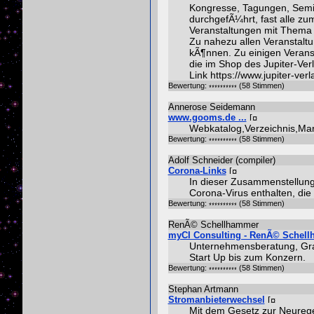
Kongresse, Tagungen, Semi
durchgefÃ¼hrt, fast alle zu
Veranstaltungen mit Thema 
Zu nahezu allen Veranstaltu
kÃ¶nnen. Zu einigen Veran
die im Shop des Jupiter-Ve
Link https://www.jupiter-v
Bewertung:
(58 Stimmen)
Annerose Seidemann
www.gooms.de ...
Webkatalog,Verzeichnis,Ma
Bewertung:
(58 Stimmen)
Adolf Schneider (compiler)
Corona-Links
In dieser Zusammenstellung,
Corona-Virus enthalten, di
Bewertung:
(58 Stimmen)
RenÃ© Schellhammer
myCI Consulting - RenÃ© Schellh
Unternehmensberatung, Graf
Start Up bis zum Konzern.
Bewertung:
(58 Stimmen)
Stephan Artmann
Stromanbieterwechsel
Mit dem Gesetz zur Neurege