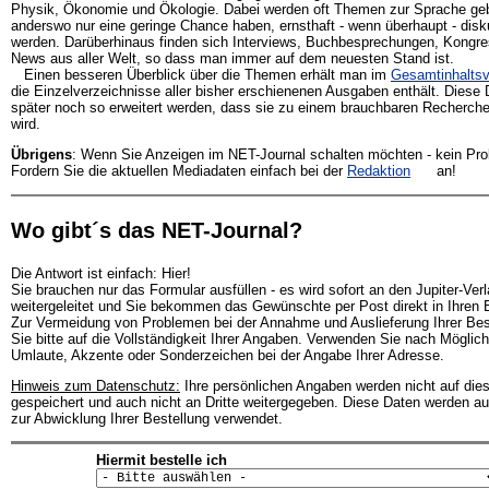
Physik, Ökonomie und Ökologie. Dabei werden oft Themen zur Sprache geb
anderswo nur eine geringe Chance haben, ernsthaft - wenn überhaupt - disku
werden. Darüberhinaus finden sich Interviews, Buchbesprechungen, Kongre
News aus aller Welt, so dass man immer auf dem neuesten Stand ist.
Einen besseren Überblick über die Themen erhält man im
Gesamtinhaltsv
die Einzelverzeichnisse aller bisher erschienenen Ausgaben enthält. Diese 
später noch so erweitert werden, dass sie zu einem brauchbaren Recherch
wird.
Übrigens
: Wenn Sie Anzeigen im NET-Journal schalten möchten - kein Pr
Fordern Sie die aktuellen Mediadaten einfach bei der
Redaktion
an!
Wo gibt´s das NET-Journal?
Die Antwort ist einfach: Hier!
Sie brauchen nur das Formular ausfüllen - es wird sofort an den Jupiter-Ver
weitergeleitet und Sie bekommen das Gewünschte per Post direkt in Ihren B
Zur Vermeidung von Problemen bei der Annahme und Auslieferung Ihrer Bes
Sie bitte auf die Vollständigkeit Ihrer Angaben. Verwenden Sie nach Möglich
Umlaute, Akzente oder Sonderzeichen bei der Angabe Ihrer Adresse.
Hinweis zum Datenschutz:
Ihre persönlichen Angaben werden nicht auf di
gespeichert und auch nicht an Dritte weitergegeben. Diese Daten werden au
zur Abwicklung Ihrer Bestellung verwendet.
Hiermit bestelle ich