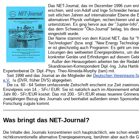
Das NET-Journal, das im Dezember 1996 zum ers
erschien, wird von Adolf und Inge Schneider hera
seit etlichen Jahren auf internationaler Ebene die 
alternativen Physik verfolgen, recherchieren und a
unterstützen. Es ging hervor aus der "Jupiter-Info"
das dem Schweizer "Öko-Journal" beilag, bis die
eingestellt wurde.
Der Name stammt von dem Kürzel NET, das für "N
Technologien" (bzw. engl. "New Energy Technologi
er ist gleichzeitig auch Programm: Es geht um inn
Lösungen des weltweiten Energieproblems, um die
konkreter Geräte und Erfindungen auf diesem Gebi
Außer den Herausgebern arbeiten bei der Redakt
Skandinavien-Korrespondent Dipl.-Ing. Juha Hartik
Expertenbeirat Dr. Dipl.-Phys. Theo Almeida-Murphy (tam) mit.
Seit 1998 wird das Journal an die Mitglieder der
Deutschen Vereinigung f
e.V.
(DVR, früher DVS) abgegeben.
Die ca. 60 - 64 Seiten umfassende Zeitschrift erscheint zur Zeit zweimon
Einzelpreis von 14.,- SFr./ EUR. Sie ist natürlich auch im Abonnement erhäl
Jahr 80.- SFr./EUR kostet. Das mit 200.- SFr./EUR etwas teuerere Gönner
zweijährigen Bezug des Journals und beinhaltet außerdem einen Sponsorbei
Forschung zugute kommt.
Was bringt das NET-Journal?
Die Inhalte des Journals konzentrieren sich hauptsächlich, wie schon erwähn
nichtkonventionelle alternative Energiegewinnung, berühren aber auch die G